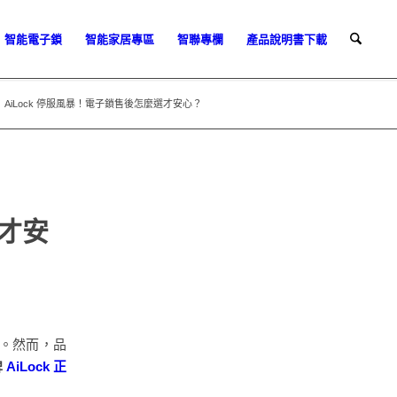
智能電子鎖
智能家居專區
智聯專欄
產品說明書下載
AiLock 停服風暴！電子鎖售後怎麼選才安心？
選才安
。然而，品
牌
AiLock 正