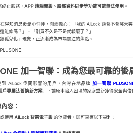
器終止服務，
APP 遠端開鎖、臉部資料同步等功能可能無法使用
。
在得知消息後憂心忡忡，開始擔心：「我的 AiLock 鎖會不會哪天
還能修嗎？」、「剛買不久是不是就報廢了？」
鎖孤兒化」現象，正逐漸成為市場關注的焦點。
SONE 加一智聯：成為您最可靠的後
到 AiLock 倒閉影響的用戶，台灣在地品牌
加一智聯 PLUSON
k 用戶專屬汰舊換新方案
」，讓原本陷入困境的家庭重新獲得安全與信
惠內容：
裝或使用
AiLock 智慧電子鎖
的消費者，即可享有以下福利：