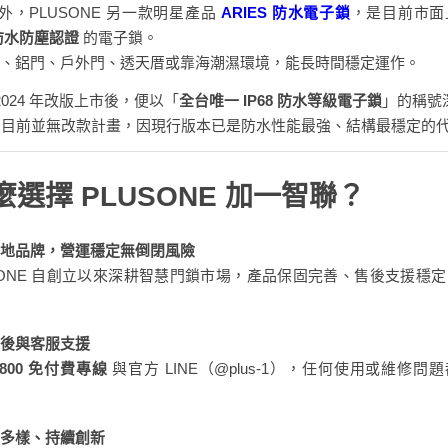
ra 外，PLUSONE 另一款明星產品
ARIES 防水電子鎖
，是目前市面
級防水防塵認證
的電子鎖。
、鋁門、戶外門、透天厝或靠海潮濕環境，能長時間穩定運作。
自 2024 年改版上市後，便以「
全台唯一 IP68 防水等級電子鎖
」的稱號
NE 目前並無改款計畫，因現行版本已是防水性能最強、結構最穩定的
選擇 PLUSONE 加一智聯？
地品牌，營運穩定無倒閉風險
SONE 自創立以來深耕智慧門鎖市場，產品保固完善、售後支援穩
後與客服支援
0800 免付費專線
與官方 LINE（@plus-1），任何使用或維修問
多樣、持續創新