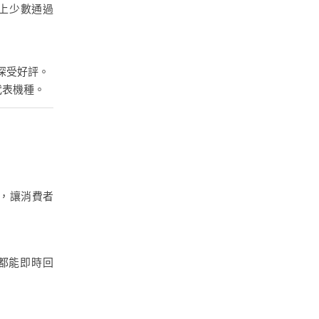
上少數通過
深受好評。
代表機種。
定，讓消費者
題都能即時回