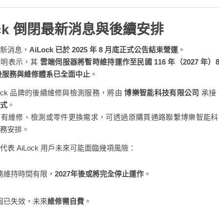
ock 倒閉最新消息與後續安排
新消息，
AiLock 已於 2025 年 8 月底正式公告結束營運
。
聲明表示，其
雲端伺服器將暫時維持運作至民國 116 年（2027 年）8 
後服務與維修體系已全面中止
。
Lock 品牌的後續維修與檢測服務，將由
博樂智能科技有限公司
承接
式
。
仍有維修、檢測或零件更換需求，可透過原購買通路聯繫博樂智能科
務安排。
代表 AiLock 用戶未來可能面臨幾項風險：
務維持時間有限，
2027年後或將完全停止運作
。
固已失效，未來
維修需自費
。