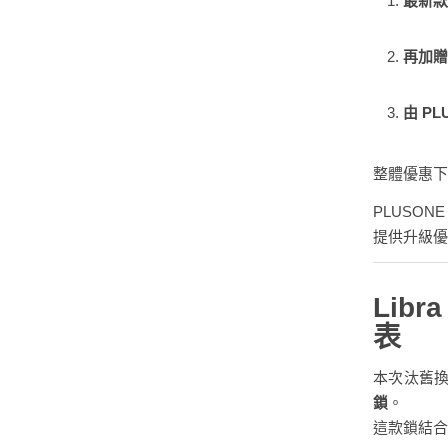
最新
再加贈
由 P
整體優惠下
PLUSO
提供升級優
Lib
表
本次汰舊換
鎖
。
這款鎖結合