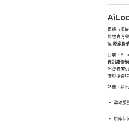
AiL
根據市場最
雖然官方
但
原廠售
目前，Ai
費制維修模
消費者若
價與後續服
然而，這也
雲端服
原廠保