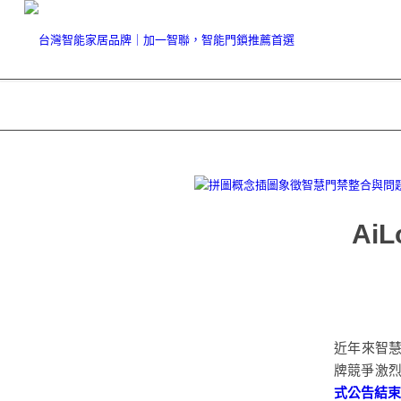
Ai
近年來智
牌競爭激
式公告結束