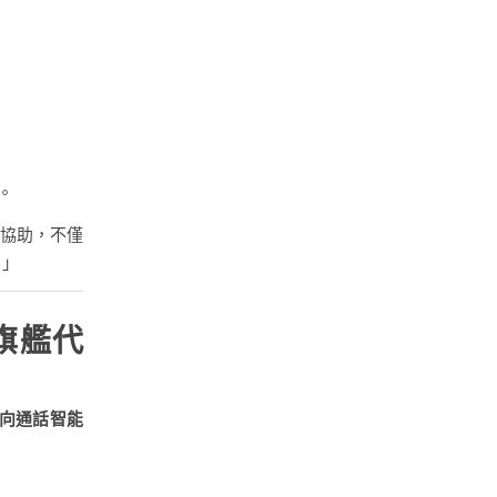
。
案協助，不僅
。」
的旗艦代
雙向通話智能