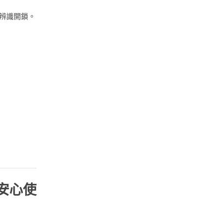
辨識開鎖。
能安心使