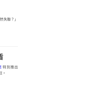
突然失聯？」
盾
E
特別推出
任。