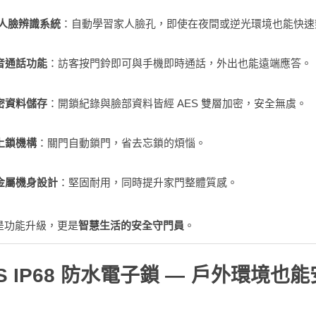
準人臉辨識系統
：自動學習家人臉孔，即使在夜間或逆光環境也能快速
音通話功能
：訪客按門鈴即可與手機即時通話，外出也能遠端應答。
密資料儲存
：開鎖紀錄與臉部資料皆經 AES 雙層加密，安全無虞。
上鎖機構
：關門自動鎖門，省去忘鎖的煩惱。
金屬機身設計
：堅固耐用，同時提升家門整體質感。
不僅是功能升級，更是
智慧生活的安全守門員
。
ES IP68 防水電子鎖 — 戶外環境也