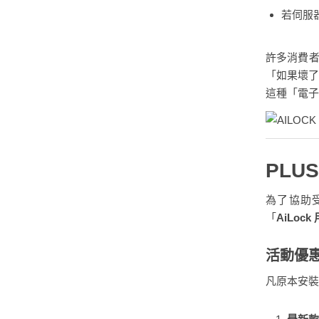
若伺服
許多消費者
「如果壞了
這種「電子
PLU
為了協助受
「
AiLoc
活動優
凡原本安