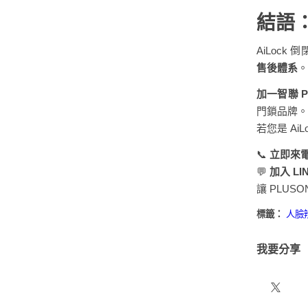
結語
AiLoc
售後體系
。
加一智聯 P
門鎖品牌。
若您是 A
📞
立即來電：
💬
加入 L
讓 PLU
標籤：
人臉
我要分享