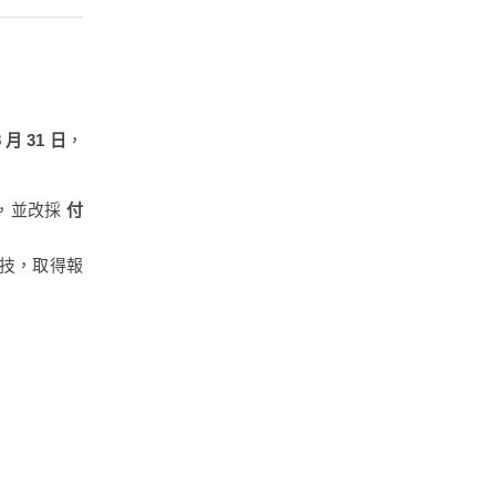
月 31 日
，
，並改採
付
技，取得報