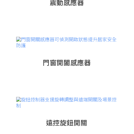
震動感應器
門窗開闔感應器
遠控旋鈕開關