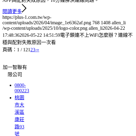
APP與配對失敗原因，10分鐘解決連線問題。
閱讀更多
https://plus-1.com.tw/wp-
content/uploads/2026/04/image_1e6362af.png
768
1408
allen_li
/wp-content/uploads/2025/10/logo-color.png
allen_li
2026-04-22
17:48:36
2026-05-22 14:51:59
電子鎖連不上WiFi怎麼辦？連線不
穩與配對失敗原因一次看
頁碼：1 / 12
1
2
3
›
»
加一智聯有
限公司
0800-
000223
桃園
市大
溪區
康莊
路93
號