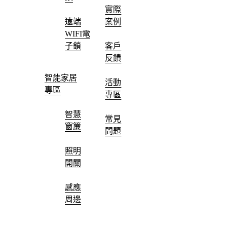
實際
遠端
案例
WIFI電
子鎖
客戶
反饋
智能家居
活動
專區
專區
智慧
常見
窗簾
問題
照明
開關
感應
周邊