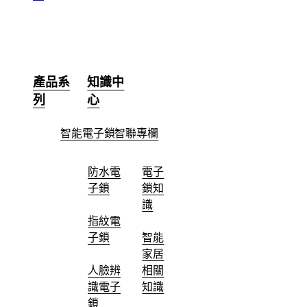
產品系
知識中
列
心
智能電子鎖
智聯專欄
防水電
電子
子鎖
鎖知
識
指紋電
子鎖
智能
家居
人臉辨
相關
識電子
知識
鎖