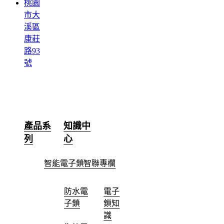
桃園
市大
溪區
康莊
路93
號
產品系
知識中
列
心
智能電子鎖
智聯專欄
防水電
電子
子鎖
鎖知
識