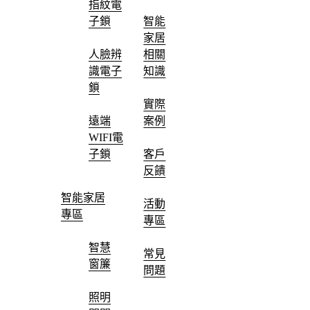
指紋電
子鎖
智能
家居
人臉辨
相關
識電子
知識
鎖
實際
遠端
案例
WIFI電
子鎖
客戶
反饋
智能家居
活動
專區
專區
智慧
常見
窗簾
問題
照明