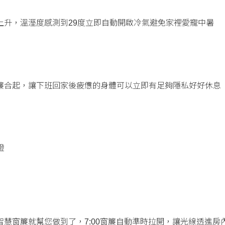
上升，溫溼度感測到29度立即自動開啟冷氣避免家裡愛寵中暑
簾合起，讓下班回家後疲憊的身體可以立即有足夠隱私好好休息
燈
慧窗簾就幫您做到了，7:00窗簾自動準時拉開，讓光線透進房