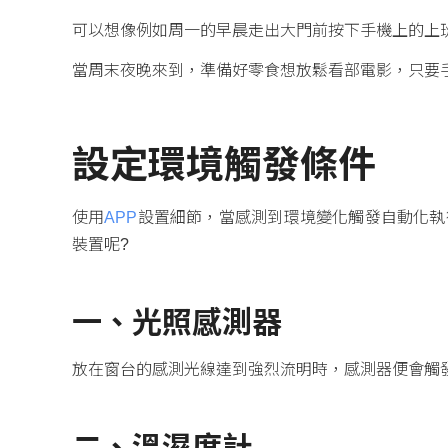
可以想像例如周一的早晨走出大門前按下手機上的上
當周末夜晚來到，準備好零食想放鬆看部電影，只要
設定環境觸發條件
使用
APP
設置細節，當感測到環境變化觸發自動化執
裝置呢?
一、
光照感測器
放在窗台的感測光線達到強烈流明時，感測器便會觸
二、
溫濕度計