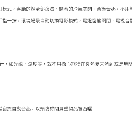
班模式，客廳的燈全部熄滅、開著的冷氣關閉、窗簾合起，不用
手指一按，環境場景自動切換電影模式，電燈窗簾關閉、電視音
行，如光線、濕度等，就不用擔心寵物在炎熱夏天熱到或是房
發窗簾自動合起，以預防房間貴重物品被西曬