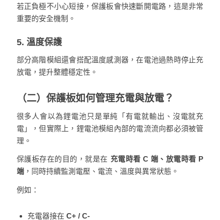
若正負極不小心短接，保護板會快速斷開電路，這是非常
重要的安全機制。
5. 溫度保護
部分高階模組還會搭配溫度感測器，在電池過熱時停止充
放電，提升整體穩定性。
（二）保護板如何管理充電與放電？
很多人會以為鋰電池只是單純「有電就輸出、沒電就充
電」，但實際上，鋰電池模組內部的電流流向都必須被管
理。
保護板存在的目的，就是在
充電時看 C 端、放電時看 P
端
，同時持續監測電壓、電流、溫度與異常狀態。
例如：
充電器接在
C+ / C-