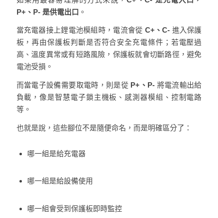
P+、P- 是供電出口
。
當充電器接上鋰電池模組時，電流會從
C+、C-
進入保護
板，再由保護板判斷是否符合安全充電條件；若電壓過
高、溫度異常或有短路風險，保護板就會切斷路徑，避免
電池受損。
而當電子設備需要取電時，則是從
P+、P-
將電流輸出給
負載，像是智慧電子鎖主機板、感測器模組、控制電路
等。
也就是說，這些腳位不是隨便命名，而是明確區分了：
哪一組是給充電器
哪一組是給設備使用
哪一組會受到保護板即時監控