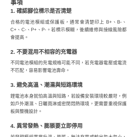
事項
1. 確認腳位標示是否清楚
合格的電池模組或保護板，通常會清楚印上 B+、B-、
C+、C-、P+、P-。若標示模糊，後續維修與接線風險都
會提高。
2. 不要混用不相容的充電器
不同電池模組的充電規格可能不同，若充電器電壓或電流
不匹配，容易影響電池壽命。
3. 避免高溫、潮濕與短路環境
鋰電池本身就怕高溫與短路，若設備安裝環境較嚴苛，例
如戶外潮濕、日曬雨淋或密閉悶熱環境，更需要重視保護
板與整機設計。
4. 異常發熱、膨脹要立即停用
若發現模組異常升溫、膨脹、無法充電或輸出忽大忽小，