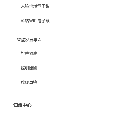
人臉辨識電子鎖
遠端WIFI電子鎖
智能家居專區
智慧窗簾
照明開關
感應周邊
知識中心