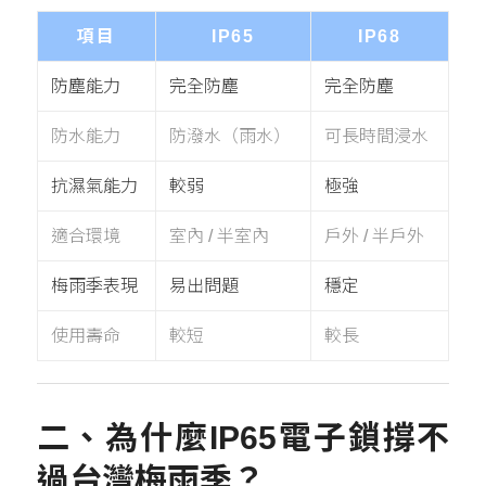
項目
IP65
IP68
防塵能力
完全防塵
完全防塵
防水能力
防潑水（雨水）
可長時間浸水
抗濕氣能力
較弱
極強
適合環境
室內 / 半室內
戶外 / 半戶外
梅雨季表現
易出問題
穩定
使用壽命
較短
較長
二、為什麼IP65電子鎖撐不
過台灣
梅雨季
？