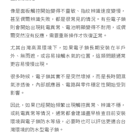
像是面板觸控開始變得不靈敏、指紋辨識速度變慢，
甚至偶爾辨識失敗，都是很常見的情況。有些電子鎖
則會開始出現耗電異常、電池明顯變得不耐用，或偶
爾突然沒有反應，需要重新操作才恢復正常。
尤其台灣高濕環境下，如果電子鎖長期安裝在半戶
外、無雨遮，或容易接觸水氣的位置，這類問題通常
更容易慢慢出現。
很多時候，電子鎖其實不是突然壞掉，而是長時間濕
氣滲透後，內部感應器、電路與零件穩定性開始受到
影響。
因此，如果已經開始頻繁出現觸控異常、辨識不穩，
或耗電異常等情況，通常都會建議盡早檢查目前安裝
環境與電子鎖防水等級，必要時也可以評估更適合台
灣環境的防水型電子鎖。