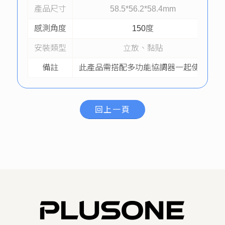
產品尺寸
58.5*56.2*58.4mm
感測角度
150度
安裝類型
立放、黏貼
備註
此產品需搭配多功能協調器一起使用
回上一頁