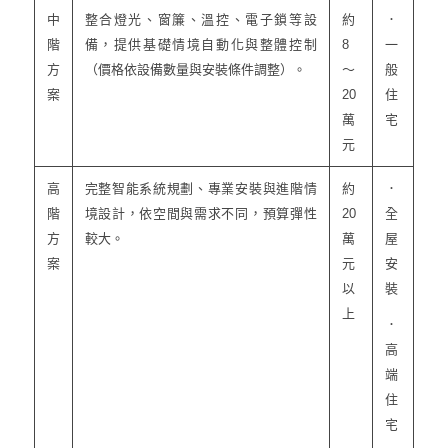
中
整合燈光、窗簾、溫控、電子鎖等設
約
．
階
備，提供基礎情境自動化與整體控制
8
一
方
（價格依設備數量與安裝條件調整）。
～
般
案
20
住
萬
宅
元
高
完整智能系統規劃、專業安裝與進階情
約
．
階
境設計，依空間與需求不同，預算彈性
20
全
方
較大。
萬
屋
案
元
安
以
裝
上
．
高
端
住
宅