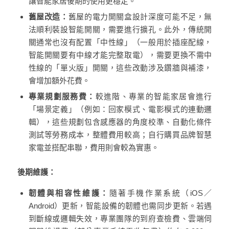
讓智能家居後期的使用更穩定。
舊屋改造：
舊屋的電力開關盒設計深度可能不足，無
法順利裝設智能開關，需要進行擴孔。此外，傳統開
關通常也沒有配置「中性線」（一般用於插座配線，
智能開關要有中線才能完整取電），需要更換不需中
性線的「單火版」開關，這些改動涉及鑽牆與補漆，
會增加額外花費。
專業規劃服務費：
較進階、專業的智能家居會進行
「場景定義」（例如：回家模式、電影模式的連動邏
輯），這些規劃包含感應器的角度校準、自動化條件
測試等勞務成本，整體費用較高；自行購買品牌智慧
家電並搭配串聯，費用則會較為實惠。
後期維護：
韌體與相容性維護：
隨著手機作業系統（iOS／
Android）更新，智能設備的韌體也需同步更新。若遇
到斷線或邏輯失效，專業團隊的到府查檢費、雲端伺