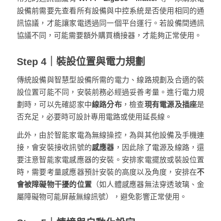
設備前需要先查看所有設備與中控系統是否使用相同的通
訊協議，才能讓家電透過同一個平台運行。若設備間通訊
協議不同，可能需要額外購買橋接器，才能夠正常使用。
Step 4｜裝設位置與電力規劃
傳統設備與智慧型設備所需的電力、線路規劃及合適的裝
設位置可能不同，安裝前務必經過妥善考量。進行電力規
劃時，可以先確認家中
線路分布
，檢查
現有電源及插座
是
否充足，必要時可設計專用電路或使用延長線。
此外，由於智能家電為無線操控，為與其他設備及手機連
接，會安裝接收訊號的
感應器
，因此除了電源及線路，還
要注意智能家電感應器的安裝。安排家電擺放或裝設位置
時，需要考量感應器預計安裝的高度以及角度，安排在
不
會被障礙物干擾的位置
（如人體感應器無法穿透玻璃、金
屬障礙物可能屏蔽無線訊號），避免影響正常使用。