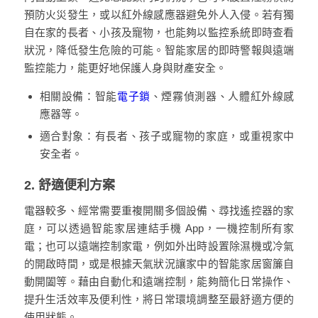
預防火災發生，或以紅外線感應器避免外人入侵。若有獨
自在家的長者、小孩及寵物，也能夠以監控系統即時查看
狀況，降低發生危險的可能。智能家居的即時警報與遠端
監控能力，能更好地保護人身與財產安全。
相關設備：智能
電子鎖
、煙霧偵測器、人體紅外線感
應器等。
適合對象：有長者、孩子或寵物的家庭，或重視家中
安全者。
2. 舒適便利方案
電器較多、經常需要重複開關多個設備、尋找遙控器的家
庭，可以透過智能家居連結手機 App，一機控制所有家
電；也可以遠端控制家電，
例如外出時設置除濕機或冷氣
的開啟時間，或是根據天氣狀況讓家中的
智能家居窗簾
自
動開闔等
。藉由自動化和遠端控制，能夠簡化日常操作、
提升生活效率及便利性，將日常環境調整至最舒適方便的
使用狀態。