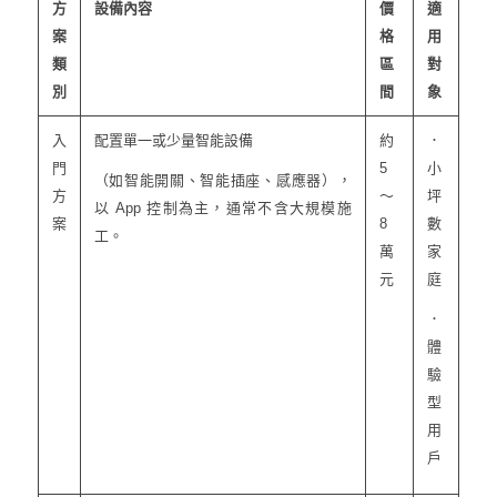
方
設備內容
價
適
案
格
用
類
區
對
別
間
象
入
配置單一或少量智能設備
約
．
門
5
小
（如智能開關、智能插座、感應器），
方
～
坪
以 App 控制為主，通常不含大規模施
案
8
數
工。
萬
家
元
庭
．
體
驗
型
用
戶