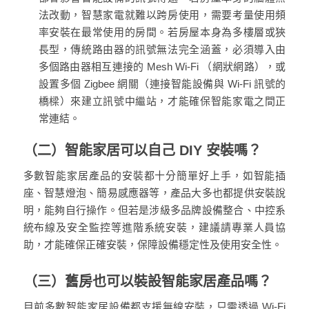
法改動，智慧家電就難以跨房使用，需要考量使用頻
率安裝在最常使用的房間。若房屋本身為多樓層或狹
長型，傳統路由器的訊號無法完全涵蓋，必須導入由
多個路由器相互連接的 Mesh Wi-Fi （網狀網路），或
設置多個 Zigbee 網關（連接智能設備與 Wi-Fi 訊號的
橋樑）來建立訊號中繼站，才能確保智能家電之間正
常連結。
（二）智能家居可以自己 DIY 安裝嗎？
多數智能家居產品的安裝都十分簡單好上手，如智能插
座、智慧燈泡、簡易感應器等，產品大多也都提供安裝說
明，能夠自行操作。但若是涉級多品牌設備整合、中控系
統布線及安全監控等進階系統安裝，建議請專業人員協
助，才能確保正確安裝，保障設備穩定性及使用安全性。
（三）舊房也可以裝設智能家居產品嗎？
目前多數智能家居設備都支援無線安裝，只需透過 Wi-Fi