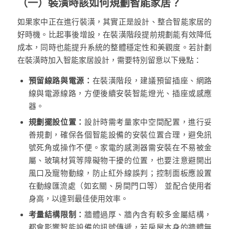
（一）裝潢時該如何規劃智能家居？
如果家中正在進行裝潢，其實正是設計、整合智能家居的
好時機。比起事後增設，在裝潢階段提前規劃能有效降低
成本，同時也能提升系統的整體穩定性和美觀度。若計劃
在裝潢時加入智能家居設計，需要特別留意以下幾點：
預留線路與電源：
在裝潢階段，建議預留插座、網路
線與電源線路，方便後續安裝智能燈光、插座或感應
器。
規劃擺設位置：
設計時需考量家中空間配置，進行妥
善規劃，確保各個智能設備的安裝位置合理，避免訊
號死角或操作不便。家電的感測器需安裝在不易被金
屬、玻璃材質等障礙物干擾的位置，也要注意避開出
風口及寵物動線，防止紅外線誤判；控制面板應設置
在動線匯流處（如玄關、房間門口等） 並配合使用者
身高，以達到最佳使用效率。
考量結構限制：
牆體過厚、牆內含有較多金屬結構，
都會影響智能設備的訊號傳遞，若房屋本身的牆體無